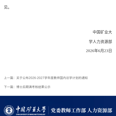
见。
中国矿业大
学人力资源部
202
6
年
6
月
23
日
上一篇：
关于公布2026-2027学年度教师国内访学计划的通知
下一篇：
博士后期满考核结果公示