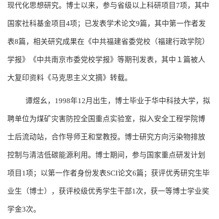
现代化思想研究。博士以来，参与省级以上科研项目7项，其中
国家社科基金项目4项；已发表学术论文9篇，其中第一作者发
表8篇，相关研究成果在《中共福建省委党校（福建行政学院）
学报》《中共南京市委党校学报》等期刊发表，其中１篇被人
大复印资料《马克思主义文摘》转载。
谭煜幺，
1998年12月出生，博士毕业于华中科技大学，拟
聘单位为煤矿灾害防控全国重点实验室，拟入安全工程学院博
士后流动站，合作导师王和堂教授。博士研究方向污染物排放
控制与清洁低碳能源利用。博士期间，参与国家重点研发计划
项目1项；以第一作者身份发表SCI论文6篇；获评优秀研究生毕
业生（博士），获评校级优秀学生干部1次，获一等博士学业奖
学金3次。