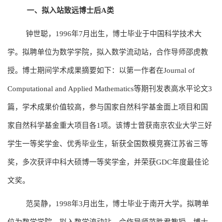
一、拟入站
致远
博士后
A类
钟世聪，
1996年7月出生，博士毕业于中国科学技术大
学。拟聘单位为数学学院，拟入数学流动站，合作导师邵虎教
授。博士期间学术成果摘要如下：以第一作者在Journal of
Computational and Applied Mathematics等期刊发表高水平论文3
篇，学术成果价值较高，参与国家自然科学基金面上项目和国
家自然科学基金重大项目各1项。该博士曾获南京农业大学三好
学生一等奖学金、优秀毕业生，斩获全国数模竞赛江苏省三等
奖，多次获评中科大硕博一等奖学金，并荣获GDC年度最佳论
文奖。
范吴静，
1998年3月出生，博士毕业于南开大学。拟聘单
位为数学学院，拟入数学流动站，合作导师范胜君教授。博士