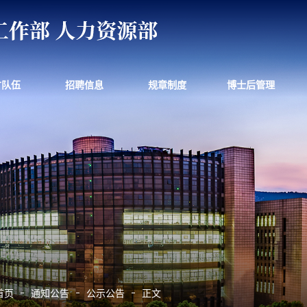
才队伍
招聘信息
规章制度
博士后管理
首页
通知公告
公示公告
正文