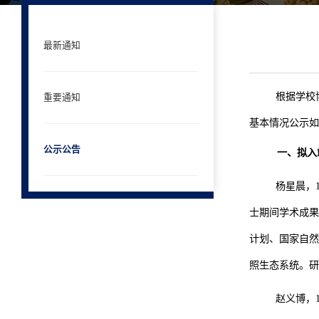
最新通知
根据学校
重要通知
基本情况公示如
公示公告
一、拟入
杨星晨，
士期间学术成果
计划、国家自然
照生态系统。研
赵义博，