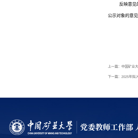
反映意见
公示对象的意见
上一篇：
中国矿业
下一篇：
2025年拟