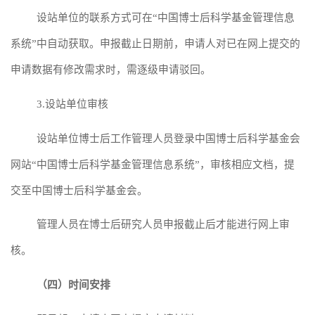
设站单位的联系方式可在“中国博士后科学基金管理信息
系统”中自动获取。申报截止日期前，申请人对已在网上提交的
申请数据有修改需求时，需逐级申请驳回。
3.
设站单位审核
设站单位博士后工作管理人员登录中国博士后科学基金会
网站“中国博士后科学基金管理信息系统”，审核相应文档，提
交至中国博士后科学基金会。
管理人员在博士后研究人员申报截止后才能进行网上审
核。
（四）时间安排