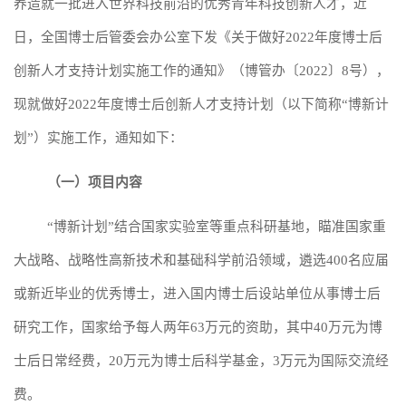
养造就一批进入世界科技前沿的优秀青年科技创新人才，近
日，全国博士后管委会办公室下发《关于做好
2022
年度博士后
创新人才支持计划实施工作的通知》（博管办〔
2022
〕
8
号），
现就做好
2022
年度博士后创新人才支持计划（以下简称“博新计
划”）实施工作，通知如下：
（一）项目内容
“博新计划”结合国家实验室等重点科研基地，瞄准国家重
大战略、战略性高新技术和基础科学前沿领域，遴选
400
名应届
或新近毕业的优秀博士，进入国内博士后设站单位从事博士后
研究工作，国家给予每人两年
63
万元的资助，其中
40
万元为博
士后日常经费，
20
万元为博士后科学基金，
3
万元为国际交流经
费。