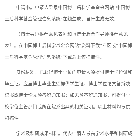
申请书。申请人登录中国博士后科学基金会网站“中国博
士后科学基金管理信息系统”在线生成，自行生成无效。
《博士导师推荐意见表》和《博士后合作导师推荐意见
表》。在中国博士后科学基金会网站“资料下载”专区或“中国博
士后科学基金管理信息系统”下载后上传扫描件。
身份材料。已获得博士学位的申请人须提供博士学位证和
毕业证。应届博士毕业生须提供学生证、博士学位论文答辩决
议书或博士论文预答辩通知书；如无预答辩通知书，可提供学
校学位主管部门或所在院系出具的相关证明。以上材料均提供
扫描件。
学术及科研成果材料。代表申请人最高学术水平和科研成