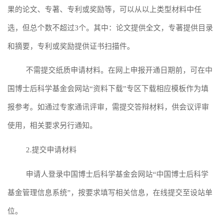
果的论文、专著、专利或奖励等，可以从以上类型材料中任
选，但总个数不超过
3
个。其中：论文提供全文，专著提供目录
和摘要，专利或奖励提供证书扫描件。
不需提交纸质申请材料。在网上申报开通日期前，可在中
国博士后科学基金会网站“资料下载”专区下载相应模板作为填
报参考。如通过专家通讯评审，需提交答辩材料，供会议评审
使用，相关要求另行通知。
2.
提交申请材料
申请人登录中国博士后科学基金会网站“中国博士后科学
基金管理信息系统”，按要求填写相关信息，在线提交至设站单
位。