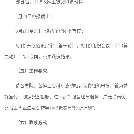
即日起，申请人网上提交申请材料；
2
月
28
日申报截止；
3
月
1
日至
7
日，设站单位网上审核；
3
月份开展通讯评审（第一轮）；
5
月份组织会议评审（第
二轮）；
5
月底前，公布获选结果。
（五）工作要求
请各学院、各博士后科研流动站，认真组织申报，着力做
好宣传，制定配套措施，进一步加强管理与服务，广泛动员优
秀博士毕业生及合作导师积极参与“博新计划”。
（六）联系方式