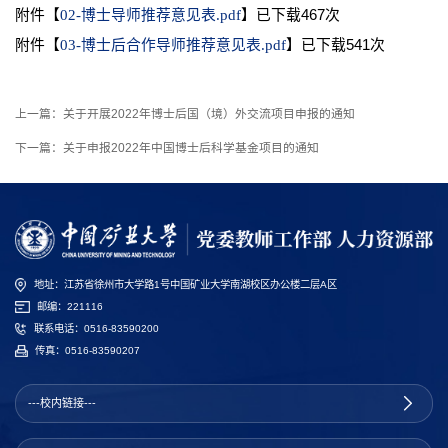
附件【
02-博士导师推荐意见表.pdf
】已下载
467
次
附件【
03-博士后合作导师推荐意见表.pdf
】已下载
541
次
上一篇：
关于开展2022年博士后国（境）外交流项目申报的通知
下一篇：
关于申报2022年中国博士后科学基金项目的通知
地址：江苏省徐州市大学路1号中国矿业大学南湖校区办公楼二层A区
邮编：221116
联系电话：0516-83590200
传真：0516-83590207
---校内链接---